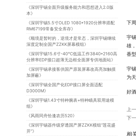
《深圳宇锡全面升级服务能力和思想进入2.0版
本》
下
《深圳宇锡5.5寸OLED 1080*1920分辨率搭配
RM67199常备安全库存》
宇锡
《顺境是暂时的，逆境才是常态，深圳宇锡继续
深度定制全国产ZZKK屏幕模组》
雄
《深圳宇锡15.6寸-40℃低温工作3840*2160高
香
分辨率EDP接口超薄无边框全面屏专供地面站》
宇锡
《深圳宇锡承接客供国产原装屏幕改高亮加触摸
加屏蔽》
为
《深圳宇锡全国产化EDP接口屏全面适配
D3000M》
好酒
《深圳宇锡1.43寸特种腕表+特种瞄具双用途模
组》
上
《风雨同舟恰逢农历520》
下
《深圳宇锡器件级穿透国产屏ZZKK模组“莲花盛
开”》
相