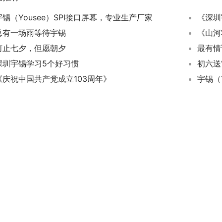
宇锡（Yousee）SPI接口屏幕，专业生产厂家
总有一场雨等待宇锡
《山河
何止七夕，但愿朝夕
最有情
深圳宇锡学习5个好习惯
初六送
《庆祝中国共产党成立103周年》