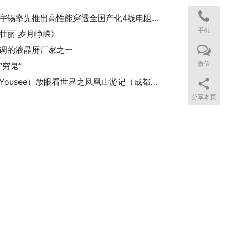
《深圳宇锡率先推出高性能穿透全国产化4线电阻触摸及配套控制触控板》
手机
壮丽 岁月峥嵘》
调的液晶屏厂家之一
微信
“穷鬼”
宇锡（Yousee）放眼看世界之凤凰山游记（成都Sai话版）
分享本页