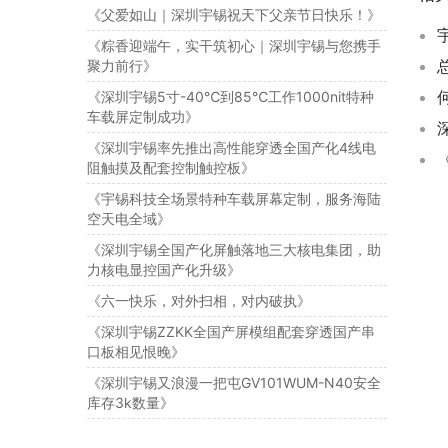
《父爱如山｜深圳宇锡祝天下父亲节日快乐！》
《粽香迎端午，实干筑初心｜深圳宇锡与您携手
聚力前行》
《深圳宇锡5寸-40℃到85℃工作1000nit特种
车载屏定制成功》
《深圳宇锡率先推出高性能穿透全国产化4线电
阻触摸及配套控制触控板》
《宇锡科技全场景特种车载屏幕定制，服务海陆
空天电全域》
《深圳宇锡全国产化屏触落地三大核电集团，助
力核电显控国产化升级》
《六一快乐，对外扫相，对内破执》
《深圳宇锡ZZKK全国产屏模组配套穿透国产串
口板相见恨晚》
《深圳宇锡又浪漫一把屯GV101WUM-N40安全
库存3k数量》