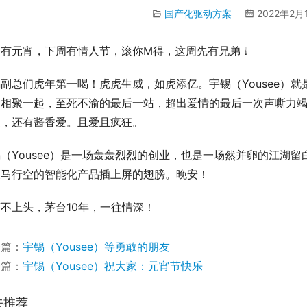
国产化驱动方案
2022年2月1
00:00 / 00:17
周有元宵，下周有情人节，滚你M得，这周先有兄弟！
副总们虎年第一喝！虎虎生威，如虎添亿。宇锡（Yousee）
，相聚一起，至死不渝的最后一站，超出爱情的最后一次声嘶力
型，还有酱香爱。且爱且疯狂。
（Yousee）是一场轰轰烈烈的创业，也是一场然并卵的江湖
天马行空的智能化产品插上屏的翅膀。晚安！
不上头，茅台10年，一往情深！
一篇：
宇锡（Yousee）等勇敢的朋友
一篇：
宇锡（Yousee）祝大家：元宵节快乐
关推荐