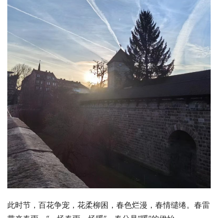
此时节，百花争宠，花柔柳困，春色烂漫，春情缱绻。春雷