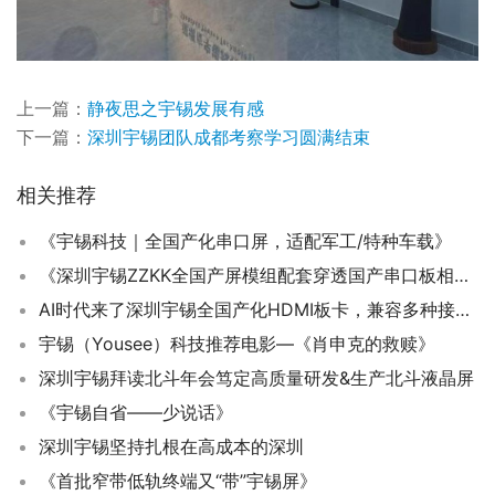
上一篇：
静夜思之宇锡发展有感
下一篇：
深圳宇锡团队成都考察学习圆满结束
相关推荐
《宇锡科技｜全国产化串口屏，适配军工/特种车载》
《深圳宇锡ZZKK全国产屏模组配套穿透国产串口板相见恨晚》
AI时代来了深圳宇锡全国产化HDMI板卡，兼容多种接口显示屏
宇锡（Yousee）科技推荐电影—《肖申克的救赎》
深圳宇锡拜读北斗年会笃定高质量研发&生产北斗液晶屏
《宇锡自省——少说话》
深圳宇锡坚持扎根在高成本的深圳
《首批窄带低轨终端又“带”宇锡屏》