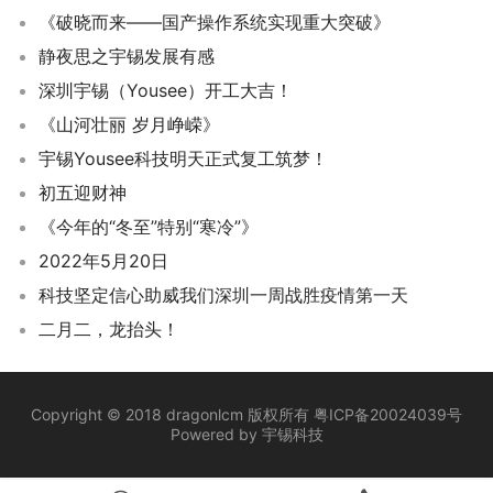
《破晓而来——国产操作系统实现重大突破》
静夜思之宇锡发展有感
深圳宇锡（Yousee）开工大吉！
《山河壮丽 岁月峥嵘》
宇锡Yousee科技明天正式复工筑梦！
初五迎财神
《今年的“冬至”特别“寒冷”》
2022年5月20日
科技坚定信心助威我们深圳一周战胜疫情第一天
二月二，龙抬头！
Copyright © 2018 dragonlcm 版权所有
粤ICP备20024039号
Powered by
宇锡科技