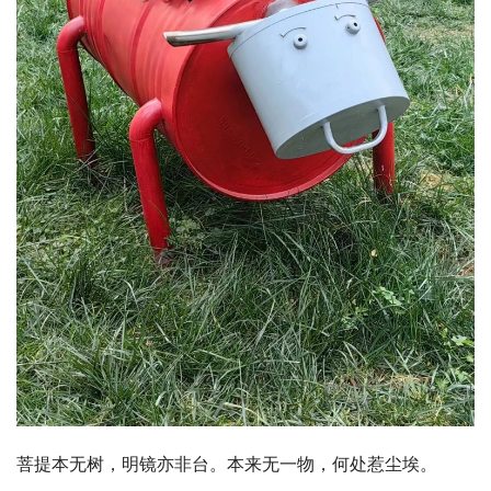
菩提本无树，明镜亦非台。本来无一物，何处惹尘埃。