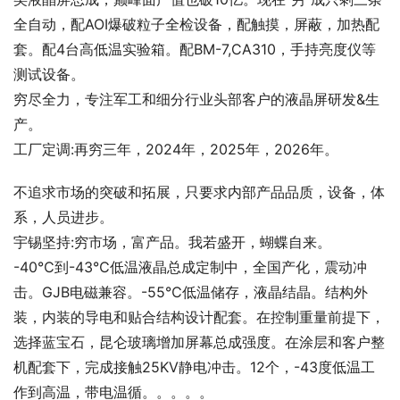
全自动，配AOI爆破粒子全检设备，配触摸，屏蔽，加热配
套。配4台高低温实验箱。配BM-7,CA310，手持亮度仪等
测试设备。
穷尽全力，专注军工和细分行业头部客户的液晶屏研发&生
产。
工厂定调:再穷三年，2024年，2025年，2026年。
不追求市场的突破和拓展，只要求内部产品品质，设备，体
系，人员进步。
宇锡坚持:穷市场，富产品。我若盛开，蝴蝶自来。
-40℃到-43℃低温液晶总成定制中，全国产化，震动冲
击。GJB电磁兼容。-55℃低温储存，液晶结晶。结构外
装，内装的导电和贴合结构设计配套。在控制重量前提下，
选择蓝宝石，昆仑玻璃增加屏幕总成强度。在涂层和客户整
机配套下，完成接触25KV静电冲击。12个，-43度低温工
作到高温，带电温循。。。。。