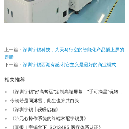
上一篇：
深圳宇锡科技，为天马行空的智能化产品插上屏的
翅膀
下一篇：
深圳宇锡西湖有感:利它主义是最好的商业模式
相关推荐
《深圳宇锡“好高骛远”定制高端屏幕，“手可摘星”玩转特种视界》
今朝若是同淋雪，此生也算共白头
《深圳宇锡 | 骎骎启程》
《带元心操作系统的终端常配宇锡屏》
《喜报｜宇锡拿下 ISO13485 医疗体系认证》