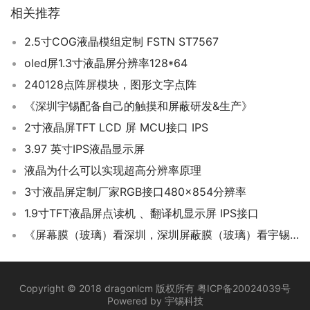
相关推荐
2.5寸COG液晶模组定制 FSTN ST7567
oled屏1.3寸液晶屏分辨率128*64
240128点阵屏模块，图形文字点阵
《深圳宇锡配备自己的触摸和屏蔽研发&生产》
2寸液晶屏TFT LCD 屏 MCU接口 IPS
3.97 英寸IPS液晶显示屏
液晶为什么可以实现超高分辨率原理
3寸液晶屏定制厂家RGB接口480×854分辨率
1.9寸TFT液晶屏点读机 、翻译机显示屏 IPS接口
《屏幕膜（玻璃）看深圳，深圳屏蔽膜（玻璃）看宇锡》
Copyright © 2018 dragonlcm 版权所有
粤ICP备20024039号
Powered by
宇锡科技