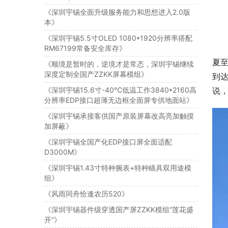
《深圳宇锡全面升级服务能力和思想进入2.0版
本》
《深圳宇锡5.5寸OLED 1080*1920分辨率搭配
RM67199常备安全库存》
夏至
《顺境是暂时的，逆境才是常态，深圳宇锡继续
深度定制全国产ZZKK屏幕模组》
到
《深圳宇锡15.6寸-40℃低温工作3840*2160高
说
分辨率EDP接口超薄无边框全面屏专供地面站》
《深圳宇锡承接客供国产原装屏幕改高亮加触摸
加屏蔽》
《深圳宇锡全国产化EDP接口屏全面适配
D3000M》
《深圳宇锡1.43寸特种腕表+特种瞄具双用途模
组》
《风雨同舟恰逢农历520》
《深圳宇锡器件级穿透国产屏ZZKK模组“莲花盛
开”》