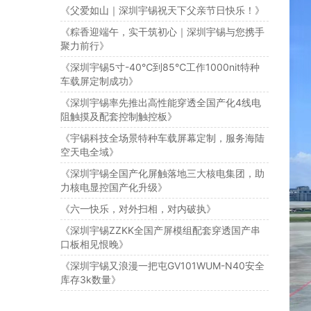
《父爱如山｜深圳宇锡祝天下父亲节日快乐！》
《粽香迎端午，实干筑初心｜深圳宇锡与您携手
聚力前行》
《深圳宇锡5寸-40℃到85℃工作1000nit特种
车载屏定制成功》
《深圳宇锡率先推出高性能穿透全国产化4线电
阻触摸及配套控制触控板》
《宇锡科技全场景特种车载屏幕定制，服务海陆
空天电全域》
《深圳宇锡全国产化屏触落地三大核电集团，助
力核电显控国产化升级》
《六一快乐，对外扫相，对内破执》
《深圳宇锡ZZKK全国产屏模组配套穿透国产串
口板相见恨晚》
《深圳宇锡又浪漫一把屯GV101WUM-N40安全
库存3k数量》