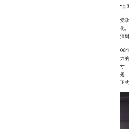
“全
党
化
深
08
力的
寸，
题
正