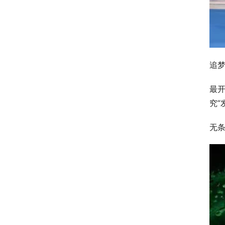
追
最
究“
无