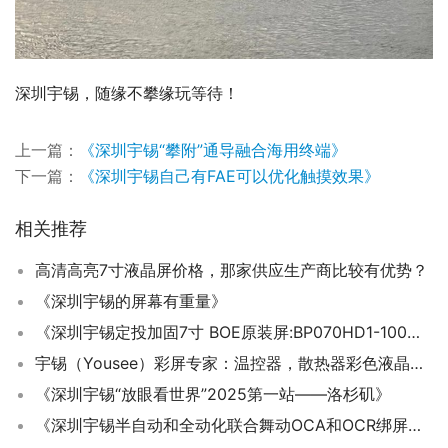
深圳宇锡，随缘不攀缘玩等待！
上一篇：
《深圳宇锡“攀附”通导融合海用终端》
下一篇：
《深圳宇锡自己有FAE可以优化触摸效果》
相关推荐
高清高亮7寸液晶屏价格，那家供应生产商比较有优势？
《深圳宇锡的屏幕有重量》
《深圳宇锡定投加固7寸 BOE原装屏:BP070HD1-100一骑绝尘贴合成绝版高端模组》
宇锡（Yousee）彩屏专家：温控器，散热器彩色液晶屏选型指南
《深圳宇锡“放眼看世界”2025第一站——洛杉矶》
《深圳宇锡半自动和全动化联合舞动OCA和OCR绑屏贴合》