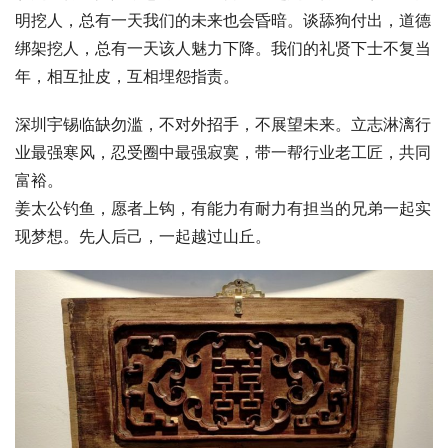
明挖人，总有一天我们的未来也会昏暗。谈舔狗付出，道德
绑架挖人，总有一天该人魅力下降。我们的礼贤下士不复当
年，相互扯皮，互相埋怨指责。
深圳宇锡临缺勿滥，不对外招手，不展望未来。立志淋漓行
业最强寒风，忍受圈中最强寂寞，带一帮行业老工匠，共同
富裕。
姜太公钓鱼，愿者上钩，有能力有耐力有担当的兄弟一起实
现梦想。先人后己，一起越过山丘。