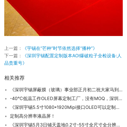
上一篇：
《宇锡在“芒种”时节依然选择“播种”》
下一篇：
《深圳宇锡配置定制版本AOI爆破粒子全检设备:人
品贵重号》
相关推荐
《深圳宇锡屏蔽膜（玻璃）事业部正月初二祝大家马到成功》
-40℃低温工作OLED屏幕定制工厂，没有MOQ，深圳宇锡科技
《深圳宇锡5.5寸1080*1920Mipi接口OLED可以定制百分之百国产化》
定制高分辨率液晶屏！
《深圳宇锡5月3日铺天盖地0.2寸-55寸全尺寸全分辨率特种定制屏模组》