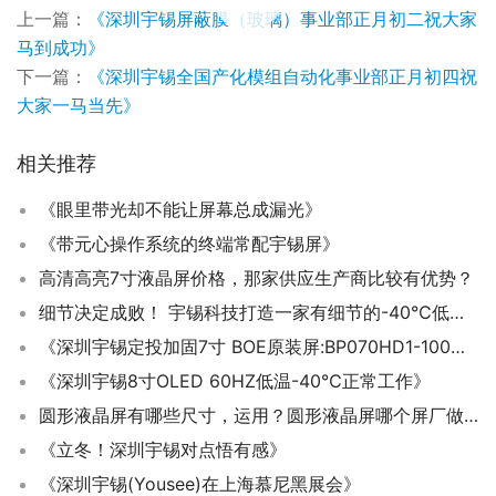
上一篇：
《深圳宇锡屏蔽膜（玻璃）事业部正月初二祝大家
马到成功》
下一篇：
《深圳宇锡全国产化模组自动化事业部正月初四祝
大家一马当先》
相关推荐
《眼里带光却不能让屏幕总成漏光》
《带元心操作系统的终端常配宇锡屏》
高清高亮7寸液晶屏价格，那家供应生产商比较有优势？
细节决定成败！ 宇锡科技打造一家有细节的-40℃低温屏厂
《深圳宇锡定投加固7寸 BOE原装屏:BP070HD1-100一骑绝尘贴合成绝版高端模组》
《深圳宇锡8寸OLED 60HZ低温-40℃正常工作》
圆形液晶屏有哪些尺寸，运用？圆形液晶屏哪个屏厂做得好？
《立冬！深圳宇锡对点悟有感》
《深圳宇锡(Yousee)在上海慕尼黑展会》