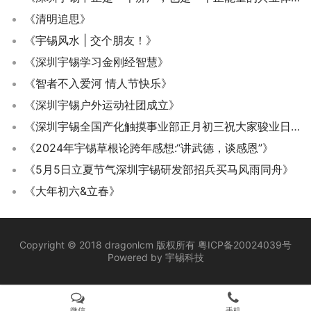
《清明追思》
《宇锡风水 | 交个朋友！》
《深圳宇锡学习金刚经智慧》
《智者不入爱河 情人节快乐》
《深圳宇锡户外运动社团成立》
《深圳宇锡全国产化触摸事业部正月初三祝大家骏业日新》
《2024年宇锡草根论跨年感想:“讲武德，谈感恩”》
《5月5日立夏节气深圳宇锡研发部招兵买马风雨同舟》
《大年初六&立春》
Copyright © 2018 dragonlcm 版权所有
粤ICP备20024039号
Powered by
宇锡科技
微信
手机