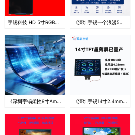
宇锡科技 HD 5寸RGB接口竖屏720*1280 IPS全视角，光学补偿片
《深圳宇锡一个浪漫5寸OLED又屯20k入库》
《深圳宇锡柔性8寸Amoled 2480*1860分辨率Mipi接口2.5k热弯屏助力顶流AI硬件》
《深圳宇锡14寸2.4mm超薄高亮防炫电磁兼容模块浩然批量》