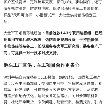
客户整机需求，定制屏幕亮度、接口排线、驱动固件，还可
做夜视防漏光、防信息泄露、低温启动膜等军工专属优化。
样品7天即可出样，小批量试产、大批量供货都能稳定匹
配。
大量军工项目落地经验：
目前这款1.43寸双用途模组，已经
批量用在单兵战术腕表、边防巡逻观测设备、手持热像仪、
步枪热瞄等装备上，长期服务各大军工研究所、装备生产厂
商，可提供一对一技术对接支持。
源头工厂直供，军工项目合作更省心
深圳宇锡自有完整的OLED模组、触控贴合、加固加工生产
线，没有中间商加价，交期自主可控，售后响应速度快。专
属军工研发团队，可提前介入客户整机方案设计，从结构、
电路层面配合优化，适配设备定型需求。同时长期锁料备
货，杜绝旺季断货、涨价问题，配套资质、检测报告、驻场