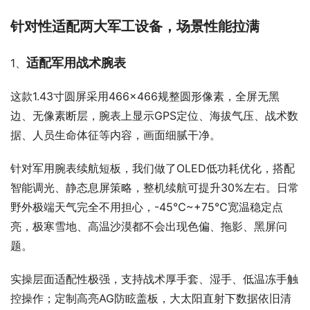
针对性适配两大军工设备，场景性能拉满
适配军用战术腕表
1、
这款1.43寸圆屏采用466×466规整圆形像素，全屏无黑
边、无像素断层，腕表上显示GPS定位、海拔气压、战术数
据、人员生命体征等内容，画面细腻干净。
针对军用腕表续航短板，我们做了OLED低功耗优化，搭配
智能调光、静态息屏策略，整机续航可提升30%左右。日常
野外极端天气完全不用担心，-45℃~+75℃宽温稳定点
亮，极寒雪地、高温沙漠都不会出现色偏、拖影、黑屏问
题。
实操层面适配性极强，支持战术厚手套、湿手、低温冻手触
控操作；定制高亮AG防眩盖板，大太阳直射下数据依旧清