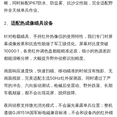
晰，同时标配IP67防水、防盐雾、抗沙尘性能，完全适配野
外全天候单兵作业。
适配热成像瞄具设备
2、
针对枪载瞄具、手持红外热像仪的使用特性，我们专门对屏
幕成像效果和抗造性能做了军工级优化。屏幕对比度突破
10000:1，各类红外调色盘都能精准还原，细小的热源差距
都能清晰分辨，大幅提升野外侦察识别精度。
画面响应速度快，快速扫瞄、移动瞄准的时候没有拖影、无
画面残留，完美适配主流50Hz红外探测器。同时通过了严
苛的冲击、六向振动测试，枪械后坐震动、野外跌落、长期
车载颠簸，都不会出现花屏、脱焊故障。
夜间侦察支持微光消光模式，不会漏光暴露单兵位置；整机
遵循GJB151A国军标电磁兼容标准，不会和设备内的红外模