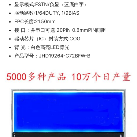
显示模式:FSTN/负显（蓝底白字）
驱动路数:1/64DUTY, 1/9BIAS
FPC长度:21.50mm
接 口：并串口可选 20PIN 0.8mmPIN间距
驱动芯片（IC）封装方式:COG
背 光：白色高亮LED背光
产品型号：JHD19264-G72BFW-B