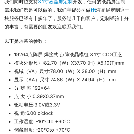
我们同时也支持
3.1寸液晶屏定制
开发，任何的液晶屏定制
需求我们都是可以做的，我们宇锡公司做
tft
液晶屏定制这一
块服务已经有十多年了，服务过几千的客户，定制经验十分
的丰富，有需要的朋友欢迎联系我们。
以下是屏幕的参数：
19264点阵屏 焊接式 点阵液晶模组 3.1寸 COG工艺
模块外形尺寸:82.70（W）X37.70 (H）X5.10(T)mm
视域（VA）尺寸:78.00（W）X 28.00（H）mm
显示（AA）尺寸:74.86（W）X 24.94（H）mm
分 辨 率:192×64
点 大 小:0.39X0.37mm
驱动电压:3.0V或3.3V
视 角:6.00 o’clock
工作温度: -10℃to +60℃
储藏温度: -20℃to +70℃