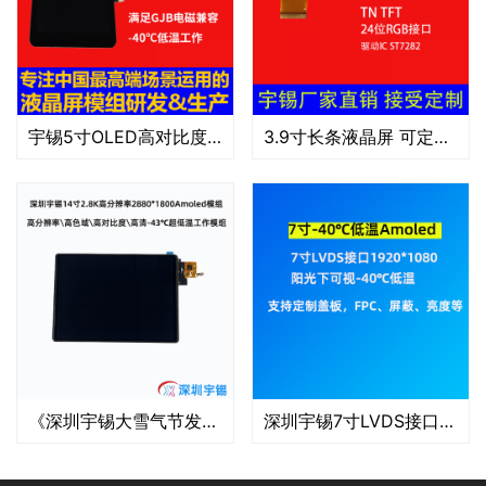
宇锡5寸OLED高对比度高色域屏幕720*1280，可用于天通，北三，低轨手持终端
3.9寸长条液晶屏 可定制 分辨率 480*128 高清高亮工控仪表仪器屏
《深圳宇锡大雪气节发布14寸2880*1800高分辨率超轻薄配置-43℃低温工作模组》
深圳宇锡7寸LVDS接口1920*1080阳光下可视-40℃低温Amoled屏模组浩然出货