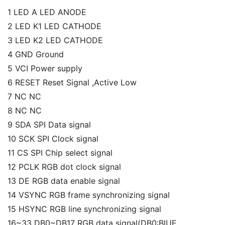
1 LED A LED ANODE
2 LED K1 LED CATHODE
3 LED K2 LED CATHODE
4 GND Ground
5 VCI Power supply
6 RESET Reset Signal ,Active Low
7 NC NC
8 NC NC
9 SDA SPI Data signal
10 SCK SPI Clock signal
11 CS SPI Chip select signal
12 PCLK RGB dot clock signal
13 DE RGB data enable signal
14 VSYNC RGB frame synchronizing signal
15 HSYNC RGB line synchronizing signal
16~33 DB0~DB17 RGB data signal(DB0:BlUE 