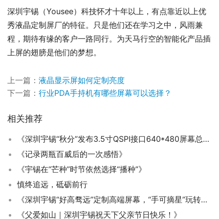
深圳宇锡（Yousee）科技怀才十年以上，有点靠近以上优
秀液晶定制屏厂的特征。只是他们还在学习之中，风雨兼
程，期待有缘的客户一路同行。为天马行空的智能化产品插
上屏的翅膀是他们的梦想。
上一篇：
液晶显示屏如何定制亮度
下一篇：
行业PDA手持机有哪些屏幕可以选择？
相关推荐
《深圳宇锡“秋分”发布3.5寸QSPI接口640*480屏幕总成》
《记录两瓶百威后的一次感悟》
《宇锡在“芒种”时节依然选择“播种”》
慎终追远，砥砺前行
《深圳宇锡“好高骛远”定制高端屏幕，“手可摘星”玩转特种视界》
《父爱如山｜深圳宇锡祝天下父亲节日快乐！》