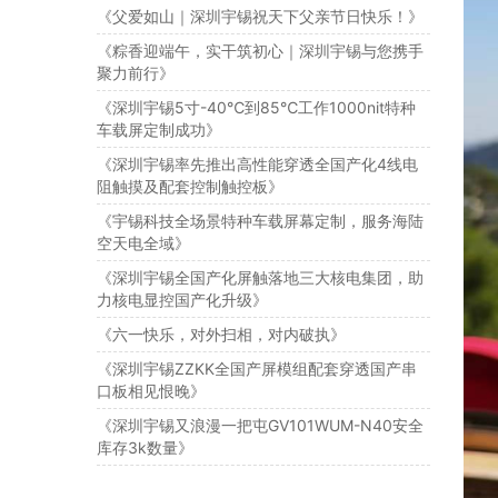
《父爱如山｜深圳宇锡祝天下父亲节日快乐！》
《粽香迎端午，实干筑初心｜深圳宇锡与您携手
聚力前行》
《深圳宇锡5寸-40℃到85℃工作1000nit特种
车载屏定制成功》
《深圳宇锡率先推出高性能穿透全国产化4线电
阻触摸及配套控制触控板》
《宇锡科技全场景特种车载屏幕定制，服务海陆
空天电全域》
《深圳宇锡全国产化屏触落地三大核电集团，助
力核电显控国产化升级》
《六一快乐，对外扫相，对内破执》
《深圳宇锡ZZKK全国产屏模组配套穿透国产串
口板相见恨晚》
《深圳宇锡又浪漫一把屯GV101WUM-N40安全
库存3k数量》