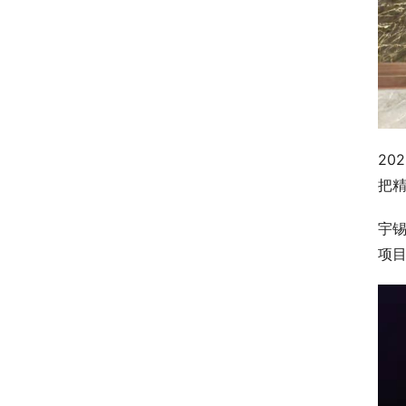
2
把
宇锡
项