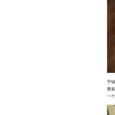
宇锡
聚
一个