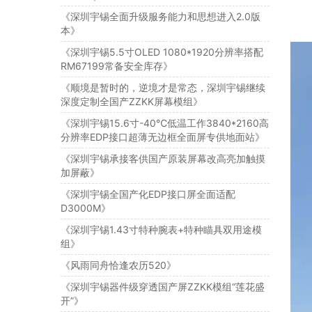
《深圳宇锡全面升级服务能力和思想进入2.0版
本》
《深圳宇锡5.5寸OLED 1080*1920分辨率搭配
RM67199常备安全库存》
《顺境是暂时的，逆境才是常态，深圳宇锡继续
深度定制全国产ZZKK屏幕模组》
《深圳宇锡15.6寸-40℃低温工作3840*2160高
分辨率EDP接口超薄无边框全面屏专供地面站》
《深圳宇锡承接客供国产原装屏幕改高亮加触摸
加屏蔽》
《深圳宇锡全国产化EDP接口屏全面适配
D3000M》
《深圳宇锡1.43寸特种腕表+特种瞄具双用途模
组》
《风雨同舟恰逢农历520》
《深圳宇锡器件级穿透国产屏ZZKK模组“莲花盛
开”》