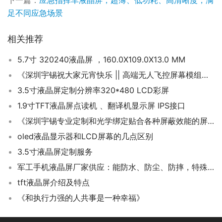
下一篇：
应急指挥车液晶屏，超薄、低功耗、高清晰度，满
足不同应急场景
相关推荐
5.7寸 320240液晶屏 ，160.0X109.0X13.0 MM
《深圳宇锡祝大家元宵快乐 || 高端无人飞控屏幕模组龙头厂家》
3.5寸液晶屏定制分辨率320*480 LCD彩屏
1.9寸TFT液晶屏点读机 、翻译机显示屏 IPS接口
《深圳宇锡专业定制和光学绑定贴合各种屏蔽效能的屏蔽膜或屏蔽玻璃》
oled液晶显示器和LCD屏幕的几点区别
3.5寸液晶屏定制服务
军工手机液晶屏厂家供应：能防水、防尘、防摔，特殊领域军工屏幕
tft液晶屏介绍及特点
《和执行力强的人共事是一种幸福》