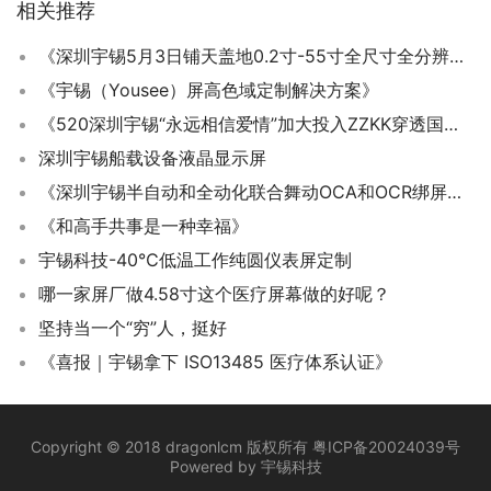
相关推荐
《深圳宇锡5月3日铺天盖地0.2寸-55寸全尺寸全分辨率特种定制屏模组》
《宇锡（Yousee）屏高色域定制解决方案》
《520深圳宇锡“永远相信爱情”加大投入ZZKK穿透国产串口屏模组》
深圳宇锡船载设备液晶显示屏
《深圳宇锡半自动和全动化联合舞动OCA和OCR绑屏贴合》
《和高手共事是一种幸福》
宇锡科技-40℃低温工作纯圆仪表屏定制
哪一家屏厂做4.58寸这个医疗屏幕做的好呢？
坚持当一个“穷”人，挺好
《喜报｜宇锡拿下 ISO13485 医疗体系认证》
Copyright © 2018 dragonlcm 版权所有
粤ICP备20024039号
Powered by
宇锡科技