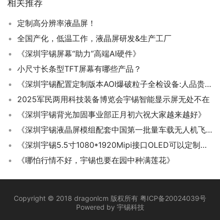
相关推荐
定制高分辨率液晶屏！
全国产化，低温工作，液晶屏研发&生产工厂
《深圳宇锡屏幕“助力”高端AI硬件》
小尺寸长条型TFT屏幕有哪些产品？
《深圳宇锡配置定制版本AOI爆破粒子全检设备:人品贵重号》
2025军民两用科技装备博览会宇锡智能显示屏无处不在
《深圳宇锡背光加固事业部正月初六祝大家越来越好》
《深圳宇锡液晶屏模组配套中国第一批量车载无人机飞控》
《深圳宇锡5.5寸1080*1920Mipi接口OLED可以定制百分之百国产化》
《哪怕行情不好，宇锡也要在园中种满莲花》
Copyright © 2018 dragonlcm 版权所有
粤ICP备20024039号
Powered by
宇锡科技