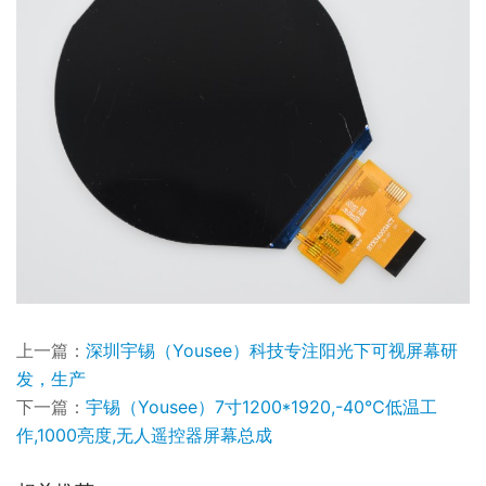
上一篇：
深圳宇锡（Yousee）科技专注阳光下可视屏幕研
发，生产
下一篇：
宇锡（Yousee）7寸1200*1920,-40℃低温工
作,1000亮度,无人遥控器屏幕总成