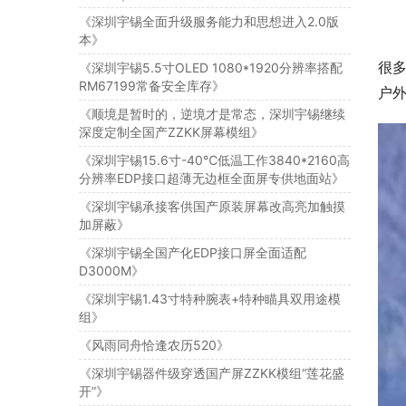
《深圳宇锡全面升级服务能力和思想进入2.0版
本》
很多
《深圳宇锡5.5寸OLED 1080*1920分辨率搭配
RM67199常备安全库存》
户
《顺境是暂时的，逆境才是常态，深圳宇锡继续
深度定制全国产ZZKK屏幕模组》
《深圳宇锡15.6寸-40℃低温工作3840*2160高
分辨率EDP接口超薄无边框全面屏专供地面站》
《深圳宇锡承接客供国产原装屏幕改高亮加触摸
加屏蔽》
《深圳宇锡全国产化EDP接口屏全面适配
D3000M》
《深圳宇锡1.43寸特种腕表+特种瞄具双用途模
组》
《风雨同舟恰逢农历520》
《深圳宇锡器件级穿透国产屏ZZKK模组“莲花盛
开”》