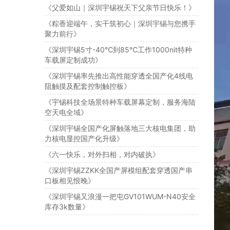
《父爱如山｜深圳宇锡祝天下父亲节日快乐！》
《粽香迎端午，实干筑初心｜深圳宇锡与您携手
聚力前行》
《深圳宇锡5寸-40℃到85℃工作1000nit特种
车载屏定制成功》
《深圳宇锡率先推出高性能穿透全国产化4线电
阻触摸及配套控制触控板》
《宇锡科技全场景特种车载屏幕定制，服务海陆
空天电全域》
《深圳宇锡全国产化屏触落地三大核电集团，助
力核电显控国产化升级》
《六一快乐，对外扫相，对内破执》
《深圳宇锡ZZKK全国产屏模组配套穿透国产串
口板相见恨晚》
《深圳宇锡又浪漫一把屯GV101WUM-N40安全
库存3k数量》