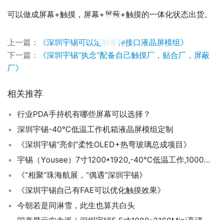
可以做成屏幕+触摸，屏幕+屏蔽+触摸的一体化状态出货。
00:00 / 00:30
上一篇：
《深圳宇锡可以定制各种接口液晶屏模组》
下一篇：
《深圳宇锡“执念”配备自己触摸厂，贴合厂，屏蔽
厂》
相关推荐
行业PDA手持机有哪些屏幕可以选择？
深圳宇锡-40℃低温工作机箱液晶屏模组定制
《深圳宇锡“亮剑”柔性OLED+热弯玻璃总成项目》
宇锡（Yousee）7寸1200*1920,-40℃低温工作,1000亮度,无人遥控器屏幕总成
《“相聚”珠海航展，“偶遇”深圳宇锡》
《深圳宇锡自己有FAE可以优化触摸效果》
今朝若是同淋雪，此生也算共白头