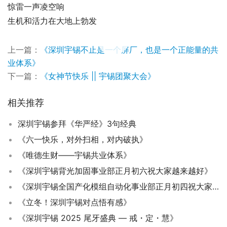
惊雷一声凌空响
生机和活力在大地上勃发
00:00 / 00:17
上一篇：
《深圳宇锡不止是一个屏厂，也是一个正能量的共
业体系》
下一篇：
《女神节快乐 || 宇锡团聚大会》
相关推荐
深圳宇锡参拜《华严经》3句经典
《六一快乐，对外扫相，对内破执》
《唯德生财——宇锡共业体系》
《深圳宇锡背光加固事业部正月初六祝大家越来越好》
《深圳宇锡全国产化模组自动化事业部正月初四祝大家一马当先》
《立冬！深圳宇锡对点悟有感》
《深圳宇锡 2025 尾牙盛典 — 戒・定・慧》