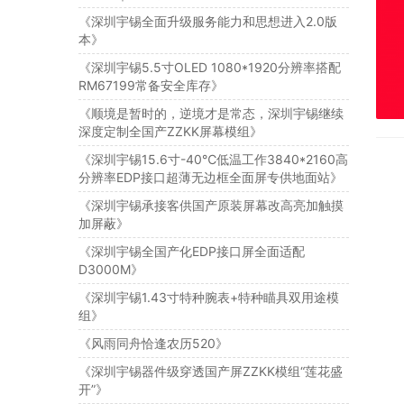
《深圳宇锡全面升级服务能力和思想进入2.0版
本》
《深圳宇锡5.5寸OLED 1080*1920分辨率搭配
RM67199常备安全库存》
《顺境是暂时的，逆境才是常态，深圳宇锡继续
深度定制全国产ZZKK屏幕模组》
《深圳宇锡15.6寸-40℃低温工作3840*2160高
分辨率EDP接口超薄无边框全面屏专供地面站》
《深圳宇锡承接客供国产原装屏幕改高亮加触摸
加屏蔽》
《深圳宇锡全国产化EDP接口屏全面适配
D3000M》
《深圳宇锡1.43寸特种腕表+特种瞄具双用途模
组》
《风雨同舟恰逢农历520》
《深圳宇锡器件级穿透国产屏ZZKK模组“莲花盛
开”》