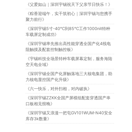
《父爱如山｜深圳宇锡祝天下父亲节日快乐！》
《粽香迎端午，实干筑初心｜深圳宇锡与您携手
聚力前行》
《深圳宇锡5寸-40℃到85℃工作1000nit特种
车载屏定制成功》
《深圳宇锡率先推出高性能穿透全国产化4线电
阻触摸及配套控制触控板》
《宇锡科技全场景特种车载屏幕定制，服务海陆
空天电全域》
《深圳宇锡全国产化屏触落地三大核电集团，助
力核电显控国产化升级》
《六一快乐，对外扫相，对内破执》
《深圳宇锡ZZKK全国产屏模组配套穿透国产串
口板相见恨晚》
《深圳宇锡又浪漫一把屯GV101WUM-N40安全
库存3k数量》