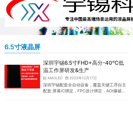
6.5寸液晶屏
深圳宇锡6.5寸FHD+高分-40℃低
温工作屏研发&生产
AMOLED
2023年12月17日
深圳宇锡配套全自动设备，覆盖关键工序自主
配套:屏幕IC绑定，FPC设计绑定，AOI爆破粒
子全检，TP研发&生产，贴合屏蔽，-40℃低
温研发&生产。最近有很多客户提到要6.5寸左
右，要么超薄用INcell配置，要么满足GJB电磁
兼容，用国产化外挂配置。关键指标:FHD+分
辨率，尽力做到1000亮度阳光下可视。-25℃
或者-40℃低温工作都可以定制。深圳宇锡，
执念专注:中国最高端场景运…