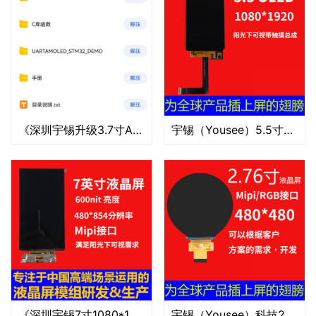
《深圳宇锡升级3.7寸Amoled 800*480串口-40℃低温工作屏模组》
宇锡（Yousee）5.5寸OLED1080*1920-40℃低温屏，阳光可视带触摸总成
《深圳宇锡7寸1080*1920mipi接口全国产化Amoled模组百变定制》
宇锡（Yousee）科技2.76寸（2.8寸）480*480分辨率Mipi/RGB接口纯圆屏