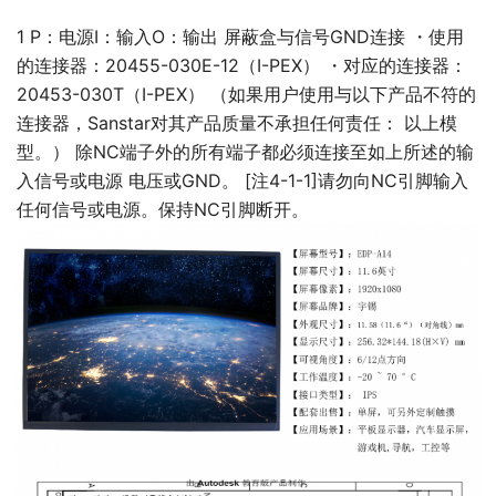
1 P：电源I：输入O：输出 屏蔽盒与信号GND连接 ・使用
的连接器：20455-030E-12（I-PEX） ・对应的连接器：
20453-030T（I-PEX） （如果用户使用与以下产品不符的
连接器，Sanstar对其产品质量不承担任何责任： 以上模
型。） 除NC端子外的所有端子都必须连接至如上所述的输
入信号或电源 电压或GND。 [注4-1-1]请勿向NC引脚输入
任何信号或电源。保持NC引脚断开。