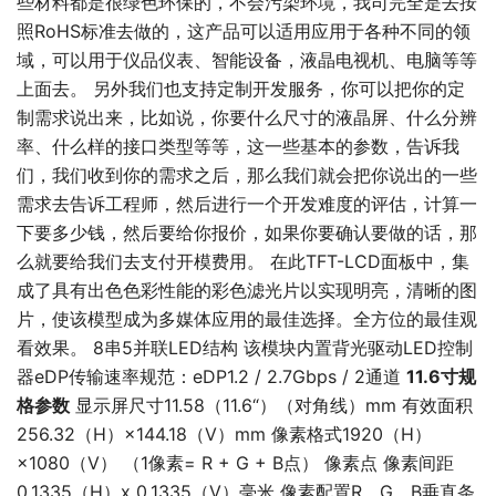
些材料都是很绿色环保的，不会污染环境，我司完全是去按
照RoHS标准去做的，这产品可以适用应用于各种不同的领
域，可以用于仪品仪表、智能设备，液晶电视机、电脑等等
上面去。 另外我们也支持定制开发服务，你可以把你的定
制需求说出来，比如说，你要什么尺寸的液晶屏、什么分辨
率、什么样的接口类型等等，这一些基本的参数，告诉我
们，我们收到你的需求之后，那么我们就会把你说出的一些
需求去告诉工程师，然后进行一个开发难度的评估，计算一
下要多少钱，然后要给你报价，如果你要确认要做的话，那
么就要给我们去支付开模费用。 在此TFT-LCD面板中，集
成了具有出色色彩性能的彩色滤光片以实现明亮，清晰的图
片，使该模型成为多媒体应用的最佳选择。全方位的最佳观
看效果。 8串5并联LED结构 该模块内置背光驱动LED控制
器eDP传输速率规范：eDP1.2 / 2.7Gbps / 2通道
11.6寸规
格参数
显示屏尺寸11.58（11.6“）（对角线）mm 有效面积
256.32（H）×144.18（V）mm 像素格式1920（H）
×1080（V） （1像素= R + G + B点） 像素点 像素间距
0.1335（H）x 0.1335（V）毫米 像素配置R，G，B垂直条