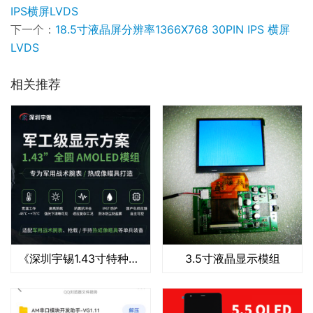
IPS横屏LVDS
下一个：
18.5寸液晶屏分辨率1366X768 30PIN IPS 横屏
LVDS
相关推荐
《深圳宇锡1.43寸特种腕表+特种瞄具双用途模组》
3.5寸液晶显示模组