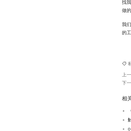
找
做
我
的
上
下
相