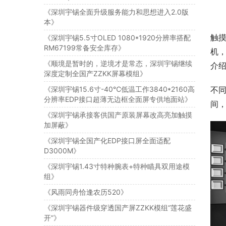
《深圳宇锡全面升级服务能力和思想进入2.0版
本》
触
《深圳宇锡5.5寸OLED 1080*1920分辨率搭配
RM67199常备安全库存》
机
《顺境是暂时的，逆境才是常态，深圳宇锡继续
介
深度定制全国产ZZKK屏幕模组》
《深圳宇锡15.6寸-40℃低温工作3840*2160高
不
分辨率EDP接口超薄无边框全面屏专供地面站》
间
《深圳宇锡承接客供国产原装屏幕改高亮加触摸
加屏蔽》
《深圳宇锡全国产化EDP接口屏全面适配
D3000M》
《深圳宇锡1.43寸特种腕表+特种瞄具双用途模
组》
《风雨同舟恰逢农历520》
《深圳宇锡器件级穿透国产屏ZZKK模组“莲花盛
开”》