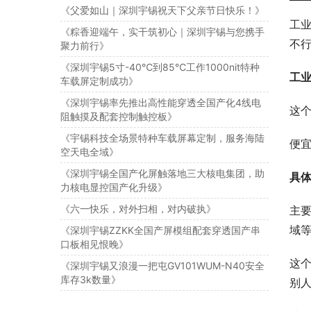
《父爱如山｜深圳宇锡祝天下父亲节日快乐！》
工
《粽香迎端午，实干筑初心｜深圳宇锡与您携手
不
聚力前行》
《深圳宇锡5寸-40℃到85℃工作1000nit特种
工
车载屏定制成功》
《深圳宇锡率先推出高性能穿透全国产化4线电
这个
阻触摸及配套控制触控板》
《宇锡科技全场景特种车载屏幕定制，服务海陆
便宜
空天电全域》
《深圳宇锡全国产化屏触落地三大核电集团，助
具
力核电显控国产化升级》
《六一快乐，对外扫相，对内破执》
主
域等
《深圳宇锡ZZKK全国产屏模组配套穿透国产串
口板相见恨晚》
这
《深圳宇锡又浪漫一把屯GV101WUM-N40安全
库存3k数量》
别