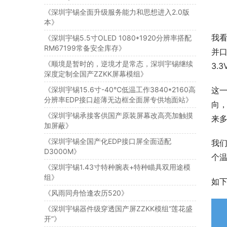
《深圳宇锡全面升级服务能力和思想进入2.0版
本》
我
《深圳宇锡5.5寸OLED 1080*1920分辨率搭配
RM67199常备安全库存》
并口
《顺境是暂时的，逆境才是常态，深圳宇锡继续
3.
深度定制全国产ZZKK屏幕模组》
《深圳宇锡15.6寸-40℃低温工作3840*2160高
这一
分辨率EDP接口超薄无边框全面屏专供地面站》
向
《深圳宇锡承接客供国产原装屏幕改高亮加触摸
来
加屏蔽》
《深圳宇锡全国产化EDP接口屏全面适配
我们
D3000M》
个
《深圳宇锡1.43寸特种腕表+特种瞄具双用途模
组》
如
《风雨同舟恰逢农历520》
《深圳宇锡器件级穿透国产屏ZZKK模组“莲花盛
开”》