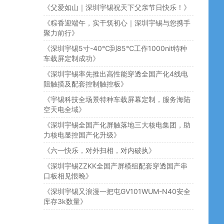
《父爱如山｜深圳宇锡祝天下父亲节日快乐！》
《粽香迎端午，实干筑初心｜深圳宇锡与您携手
聚力前行》
《深圳宇锡5寸-40℃到85℃工作1000nit特种
车载屏定制成功》
《深圳宇锡率先推出高性能穿透全国产化4线电
阻触摸及配套控制触控板》
《宇锡科技全场景特种车载屏幕定制，服务海陆
空天电全域》
《深圳宇锡全国产化屏触落地三大核电集团，助
力核电显控国产化升级》
《六一快乐，对外扫相，对内破执》
《深圳宇锡ZZKK全国产屏模组配套穿透国产串
口板相见恨晚》
《深圳宇锡又浪漫一把屯GV101WUM-N40安全
库存3k数量》