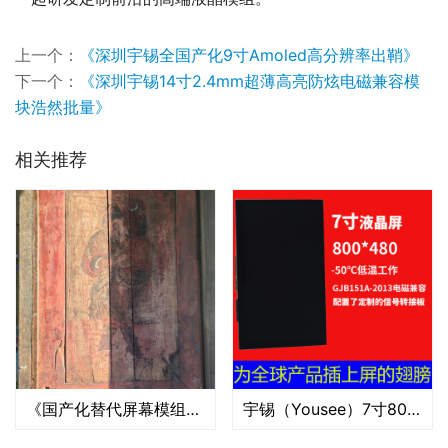
上一个：
《深圳宇锡全国产化9寸Amoled高分辨率出鞘》
下一个：
《深圳宇锡14寸2.4mm超薄高亮防炫电磁兼容模
块浩然批量》
相关推荐
《国产化替代屏幕模组厂先锋——深圳宇锡》
宇锡（Yousee）7寸800*480MIPI信号RGB-50度低温带触摸总成