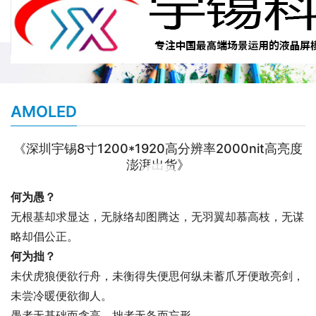
AMOLED
《深圳宇锡8寸1200*1920高分辨率2000nit高亮度
澎湃出货》
00:00 / 00:18
何为愚？
无根基却求显达，无脉络却图腾达，无羽翼却慕高枝，无谋
略却倡公正。
何为拙？
未伏虎狼便欲行舟，未衡得失便思何纵未蓄爪牙便敢亮剑，
未尝冷暖便欲御人。
愚者无基础而贪高，拙者无备而忘形。