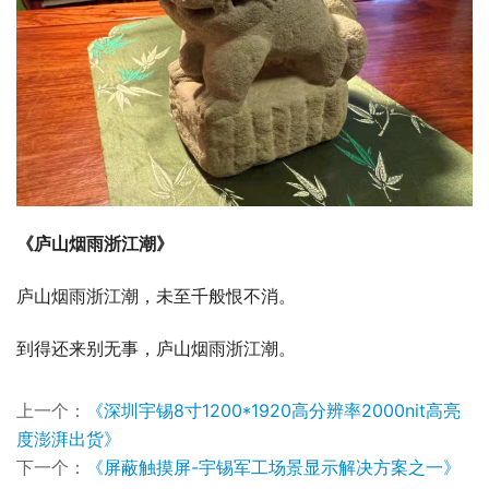
《庐山烟雨浙江潮》
庐山烟雨浙江潮，未至千般恨不消。
上一个：
《深圳宇锡8寸1200*1920高分辨率2000nit高亮
度澎湃出货》
下一个：
《屏蔽触摸屏-宇锡军工场景显示解决方案之一》