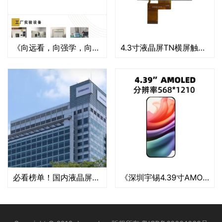
《向远看，向强学，向内求，笃定做好特种低温工作屏幕模组》
4.3寸液晶屏TN横屏触摸屏
必看榜单！国内液晶屏厂家排名前十名 一览表
《深圳宇锡4.39寸AMOLED568*1210高分辨率模组顺利猎装》