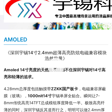
AMOLED
《深圳宇锡14寸2.4mm超薄高亮防炫电磁兼容模块
浩然批量》
00:00 / 00:28
Amoled 14寸亮度的天然瓶颈阻挡不住深圳宇锡对14寸高
亮和轻薄的追求。
4.28mm总厚度包括触摸带
ZZKK国产板卡
，电磁兼容屏蔽
膜（玻璃），
1000nit14寸
宇锡单屏全贴合。瞬间让7-
8mm传统高亮14TFT总成模组厚度降低一半。极致高亮纤
薄的同时，深圳宇锡反其道而行之，明明可以做2.4mm厚