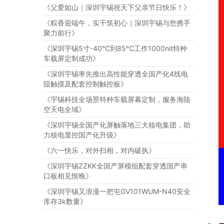
《父爱如山｜深圳宇锡祝天下父亲节日快乐！》
《粽香迎端午，实干筑初心｜深圳宇锡与您携手
聚力前行》
《深圳宇锡5寸-40℃到85℃工作1000nit特种
车载屏定制成功》
《深圳宇锡率先推出高性能穿透全国产化4线电
阻触摸及配套控制触控板》
《宇锡科技全场景特种车载屏幕定制，服务海陆
空天电全域》
《深圳宇锡全国产化屏触落地三大核电集团，助
力核电显控国产化升级》
《六一快乐，对外扫相，对内破执》
《深圳宇锡ZZKK全国产屏模组配套穿透国产串
口板相见恨晚》
《深圳宇锡又浪漫一把屯GV101WUM-N40安全
库存3k数量》