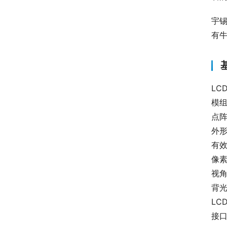
宇
有
LCD
模组尺
点阵 
外形尺
有效区
像素 
视角方
背光
LCD
接口