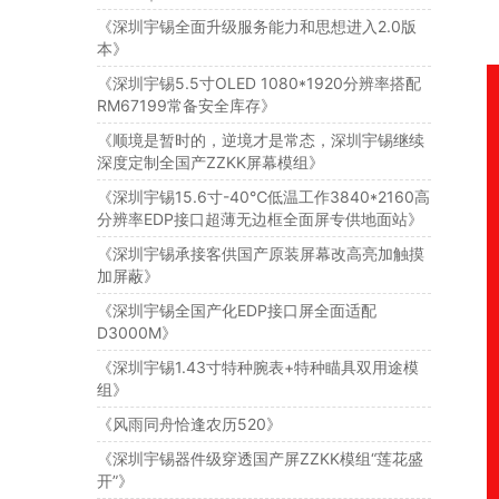
《深圳宇锡全面升级服务能力和思想进入2.0版
本》
《深圳宇锡5.5寸OLED 1080*1920分辨率搭配
RM67199常备安全库存》
《顺境是暂时的，逆境才是常态，深圳宇锡继续
深度定制全国产ZZKK屏幕模组》
《深圳宇锡15.6寸-40℃低温工作3840*2160高
分辨率EDP接口超薄无边框全面屏专供地面站》
《深圳宇锡承接客供国产原装屏幕改高亮加触摸
加屏蔽》
《深圳宇锡全国产化EDP接口屏全面适配
D3000M》
《深圳宇锡1.43寸特种腕表+特种瞄具双用途模
组》
《风雨同舟恰逢农历520》
《深圳宇锡器件级穿透国产屏ZZKK模组“莲花盛
开”》