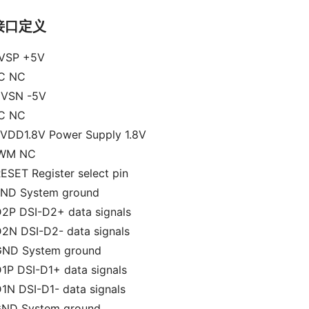
接口定义
 VSP +5V
C NC
 VSN -5V
C NC
 VDD1.8V Power Supply 1.8V
PWM NC
ESET Register select pin
GND System ground
D2P DSI-D2+ data signals
D2N DSI-D2- data signals
GND System ground
D1P DSI-D1+ data signals
D1N DSI-D1- data signals
GND System ground