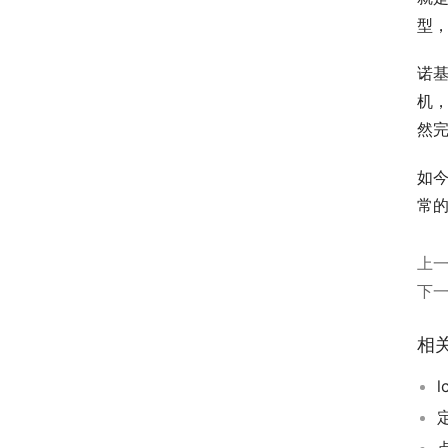
型
诺
机
然
如
常的
上
下
相