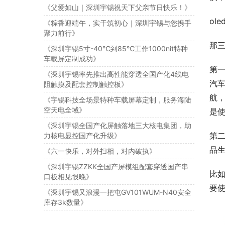
《父爱如山｜深圳宇锡祝天下父亲节日快乐！》
ol
《粽香迎端午，实干筑初心｜深圳宇锡与您携手
聚力前行》
那
《深圳宇锡5寸-40℃到85℃工作1000nit特种
车载屏定制成功》
第一
《深圳宇锡率先推出高性能穿透全国产化4线电
汽
阻触摸及配套控制触控板》
航，
《宇锡科技全场景特种车载屏幕定制，服务海陆
空天电全域》
是使
《深圳宇锡全国产化屏触落地三大核电集团，助
第二
力核电显控国产化升级》
品生
《六一快乐，对外扫相，对内破执》
《深圳宇锡ZZKK全国产屏模组配套穿透国产串
比
口板相见恨晚》
要
《深圳宇锡又浪漫一把屯GV101WUM-N40安全
库存3k数量》