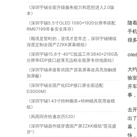
《深圳宇锡全面升级服务能力和思想进入2.0版
本》
随
《深圳宇锡5.5寸OLED 1080*1920分辨率搭配
RM67199常备安全库存》
手机
《顺境是暂时的，逆境才是常态，深圳宇锡继续
很多
深度定制全国产ZZKK屏幕模组》
《深圳宇锡15.6寸-40℃低温工作3840*2160高
ol
分辨率EDP接口超薄无边框全面屏专供地面站》
大约
《深圳宇锡承接客供国产原装屏幕改高亮加触摸
加屏蔽》
验
《深圳宇锡全国产化EDP接口屏全面适配
开
D3000M》
事，
《深圳宇锡1.43寸特种腕表+特种瞄具双用途模
组》
去开
《风雨同舟恰逢农历520》
出了
《深圳宇锡器件级穿透国产屏ZZKK模组“莲花盛
幕，
开”》
快