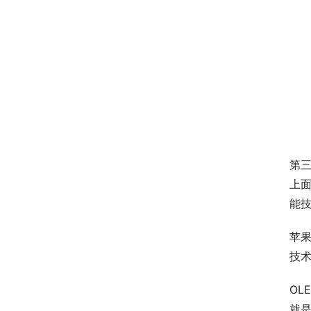
第三
上面
能
苹果
技术
O
就