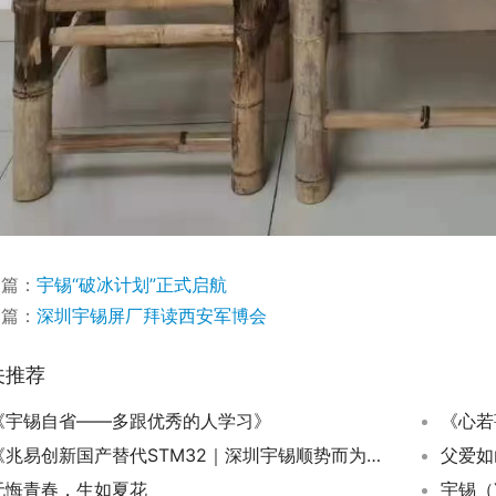
一篇：
宇锡“破冰计划”正式启航
一篇：
深圳宇锡屏厂拜读西安军博会
关推荐
《宇锡自省——多跟优秀的人学习》
《心若
《兆易创新国产替代STM32｜深圳宇锡顺势而为串口屏模组国产化》
父爱如
无悔青春，生如夏花
宇锡（