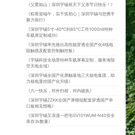
《父爱如山｜深圳宇锡祝天下父亲节日快乐！》
《粽香迎端午，实干筑初心｜深圳宇锡与您携手
聚力前行》
《深圳宇锡5寸-40℃到85℃工作1000nit特种
车载屏定制成功》
《深圳宇锡率先推出高性能穿透全国产化4线电
阻触摸及配套控制触控板》
《宇锡科技全场景特种车载屏幕定制，服务海陆
空天电全域》
《深圳宇锡全国产化屏触落地三大核电集团，助
力核电显控国产化升级》
《六一快乐，对外扫相，对内破执》
《深圳宇锡ZZKK全国产屏模组配套穿透国产串
口板相见恨晚》
《深圳宇锡又浪漫一把屯GV101WUM-N40安全
库存3k数量》