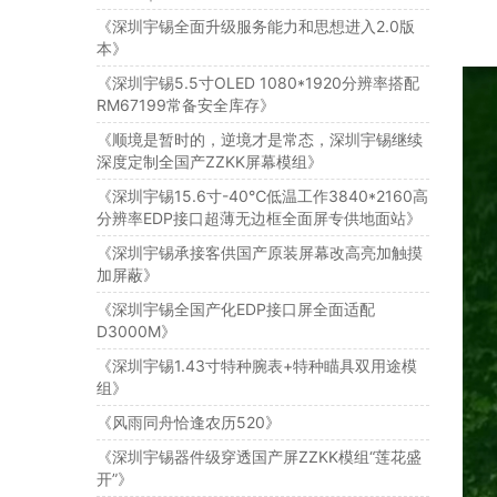
《深圳宇锡全面升级服务能力和思想进入2.0版
本》
《深圳宇锡5.5寸OLED 1080*1920分辨率搭配
RM67199常备安全库存》
《顺境是暂时的，逆境才是常态，深圳宇锡继续
深度定制全国产ZZKK屏幕模组》
《深圳宇锡15.6寸-40℃低温工作3840*2160高
分辨率EDP接口超薄无边框全面屏专供地面站》
《深圳宇锡承接客供国产原装屏幕改高亮加触摸
加屏蔽》
《深圳宇锡全国产化EDP接口屏全面适配
D3000M》
《深圳宇锡1.43寸特种腕表+特种瞄具双用途模
组》
《风雨同舟恰逢农历520》
《深圳宇锡器件级穿透国产屏ZZKK模组“莲花盛
开”》