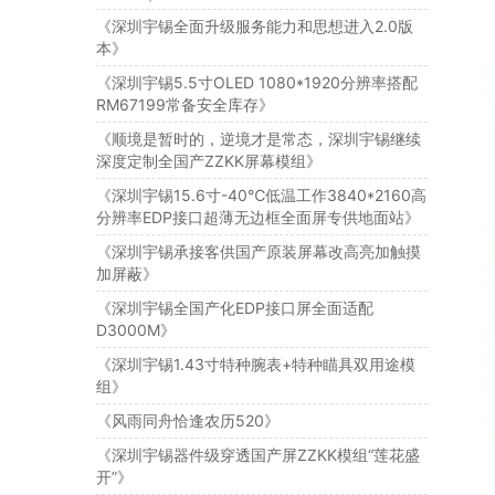
《深圳宇锡全面升级服务能力和思想进入2.0版
本》
《深圳宇锡5.5寸OLED 1080*1920分辨率搭配
RM67199常备安全库存》
《顺境是暂时的，逆境才是常态，深圳宇锡继续
深度定制全国产ZZKK屏幕模组》
《深圳宇锡15.6寸-40℃低温工作3840*2160高
分辨率EDP接口超薄无边框全面屏专供地面站》
《深圳宇锡承接客供国产原装屏幕改高亮加触摸
加屏蔽》
《深圳宇锡全国产化EDP接口屏全面适配
D3000M》
《深圳宇锡1.43寸特种腕表+特种瞄具双用途模
组》
《风雨同舟恰逢农历520》
《深圳宇锡器件级穿透国产屏ZZKK模组“莲花盛
开”》