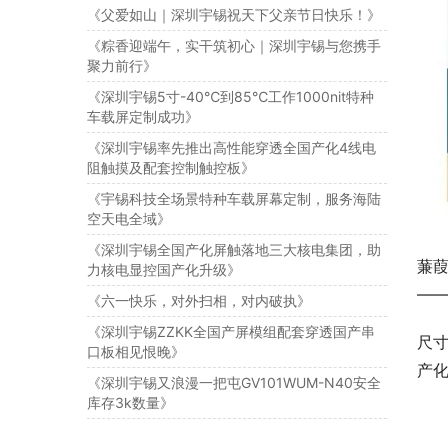
《父爱如山｜深圳宇锡祝天下父亲节日快乐！》
《粽香迎端午，实干筑初心｜深圳宇锡与您携手
聚力前行》
《深圳宇锡5寸-40℃到85℃工作1000nit特种
车载屏定制成功》
《深圳宇锡率先推出高性能穿透全国产化4线电
阻触摸及配套控制触控板》
《宇锡科技全场景特种车载屏幕定制，服务海陆
空天电全域》
《深圳宇锡全国产化屏触落地三大核电集团，助
蒹
力核电显控国产化升级》
—
《六一快乐，对外扫相，对内破执》
《深圳宇锡ZZKK全国产屏模组配套穿透国产串
尺寸
口板相见恨晚》
产化
《深圳宇锡又浪漫一把屯GV101WUM-N40安全
库存3k数量》