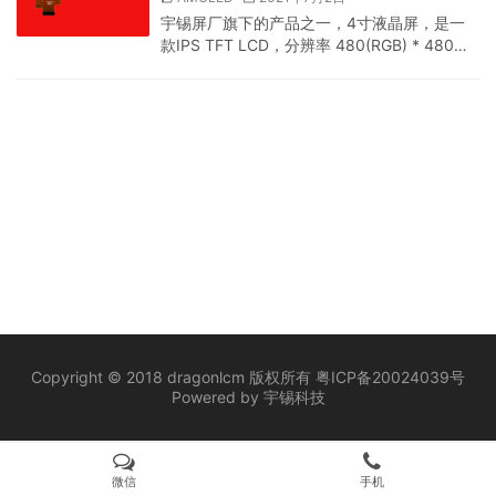
屏的老板,也欢迎来联系我司来大量采购,我们都
宇锡屏厂旗下的产品之一，4寸液晶屏，是一
是厂家直接,价格方面很…
款IPS TFT LCD，分辨率 480(RGB) * 480等
等，了解相关参数的，可以找我们索要产品规
格书，有十分详细的介绍。 本产品适用于 智能
家居屏、检测仪器屏、相机屏、防爆摄像机
屏、智能保险箱屏、 智能家居屏等等，电子产
品上面都是可以使用。 我们库存有大量的现
货，出货稳定，不管客户要多大的量，我们都
能出，不用担心没货，价格这一块也很有优
势，源头工厂，…
Copyright © 2018 dragonlcm 版权所有
粤ICP备20024039号
Powered by
宇锡科技
微信
手机