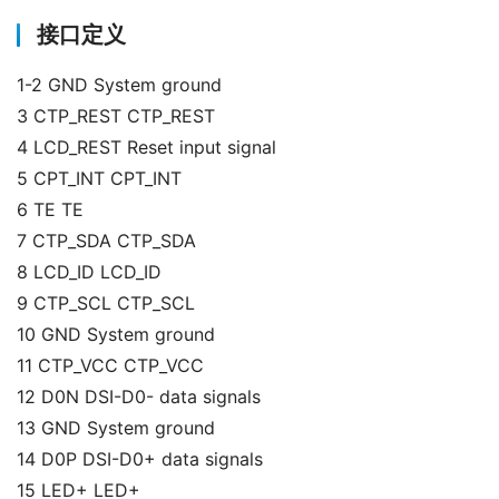
接口定义
1-2 GND System ground
3 CTP_REST CTP_REST
4 LCD_REST Reset input signal
5 CPT_INT CPT_INT
6 TE TE
7 CTP_SDA CTP_SDA
8 LCD_ID LCD_ID
9 CTP_SCL CTP_SCL
10 GND System ground
11 CTP_VCC CTP_VCC
12 D0N DSI-D0- data signals
13 GND System ground
14 D0P DSI-D0+ data signals
15 LED+ LED+