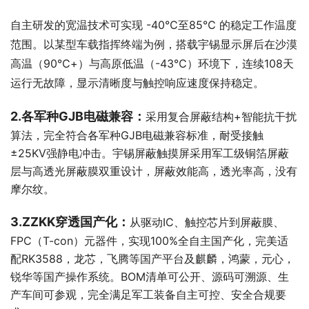
自主研发的宽温技术可实现 -40℃至85℃ 的稳定工作温度
范围。以某型车载指挥终端为例，搭载宇锡显示屏后在沙漠
高温（90℃+）与高原低温（-43℃）环境下，连续108天
运行无故障，显示清晰度与触控响应速度保持稳定。
2.各军种GJB电磁兼容：
采用复合屏蔽结构+智能抗干扰
算法，完全符合各军种GJB电磁兼容标准，耐受接触
±25KV强静电冲击。宇锡屏蔽触摸屏采用军工级铜箔屏蔽
层与高透光屏蔽膜双重设计，屏蔽效能高，透光率高，没有
摩尔纹。
3.ZZKK穿透国产化：
从驱动IC、触控芯片到屏蔽膜、
FPC（T-con）元器件，实现100%全自主国产化，完美适
配RK3588，龙芯，飞腾等国产平台及麒麟，鸿蒙，元心，
锐华等国产操作系统。BOM清单可公开、源码可溯源、生
产车间可参观，完全满足军工装备自主可控、安全合规要