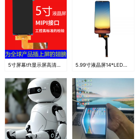
5寸屏幕tft显示屏高清高亮ips液晶屏手持户外RGB电子显示器
5.99寸液晶屏14*LED驱动TD4310 4line MIPI interfaceIPS TFT-LCD