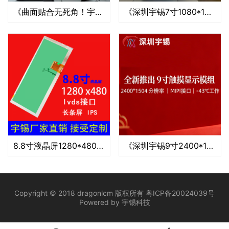
《曲面贴合无死角！宇锡助力人形机器人颜值与性能双升级》
《深圳宇锡7寸1080*1920分辨率Mipi接口Amoled屏幕总成》
8.8寸液晶屏1280*480 IPS 接口lvds 车载导航条形屏
《深圳宇锡9寸2400*1504高分辨率MIPI接口-43℃低温工作带定制触摸模组开始批量》
Copyright © 2018 dragonlcm 版权所有
粤ICP备20024039号
Powered by
宇锡科技