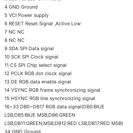
4 GND Ground
5 VCI Power supply
6 RESET Reset Signal ,Active Low
7 NC NC
8 NC NC
9 SDA SPI Data signal
10 SCK SPI Clock signal
11 CS SPI Chip select signal
12 PCLK RGB dot clock signal
13 DE RGB data enable signal
14 VSYNC RGB frame synchronizing signal
15 HSYNC RGB line synchronizing signal
16~33 DB0~DB17 RGB data signal(DB0:BlUE 
LSB;DB5:BIUE MSB;DB6:GREEN 
LSB;DB11:GREEN,MSB;DB12:RED LSB;DB17:RED MSB)
34 GND Ground