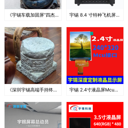
《宇锡车载加固屏“四杰”——11寸，15寸 ， 17寸 ，21寸 》
宇锡 8.4 寸特种飞机屏：特种飞行的 “可靠眼”
《深圳宇锡高端手持终端液晶屏模组——“昆仑”系列开始放量》
宇锡 2.4寸液晶屏Mcu接口8Bit屏幕240*320