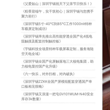
《父爱如山｜深圳宇锡祝天下父亲节日快乐！》
《粽香迎端午，实干筑初心｜深圳宇锡与您携手
聚力前行》
《深圳宇锡5寸-40℃到85℃工作1000nit特种
车载屏定制成功》
《深圳宇锡率先推出高性能穿透全国产化4线电
阻触摸及配套控制触控板》
《宇锡科技全场景特种车载屏幕定制，服务海陆
空天电全域》
《深圳宇锡全国产化屏触落地三大核电集团，助
力核电显控国产化升级》
《六一快乐，对外扫相，对内破执》
《深圳宇锡ZZKK全国产屏模组配套穿透国产串
口板相见恨晚》
《深圳宇锡又浪漫一把屯GV101WUM-N40安全
库存3k数量》