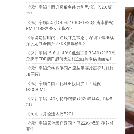
《深圳宇锡全面升级服务能力和思想进入2.0版
本》
《深圳宇锡5.5寸OLED 1080*1920分辨率搭配
RM67199常备安全库存》
《顺境是暂时的，逆境才是常态，深圳宇锡继续
深度定制全国产ZZKK屏幕模组》
《深圳宇锡15.6寸-40℃低温工作3840*2160高
分辨率EDP接口超薄无边框全面屏专供地面站》
《深圳宇锡承接客供国产原装屏幕改高亮加触摸
加屏蔽》
《深圳宇锡全国产化EDP接口屏全面适配
D3000M》
《深圳宇锡1.43寸特种腕表+特种瞄具双用途模
组》
《风雨同舟恰逢农历520》
《深圳宇锡器件级穿透国产屏ZZKK模组“莲花盛
开”》