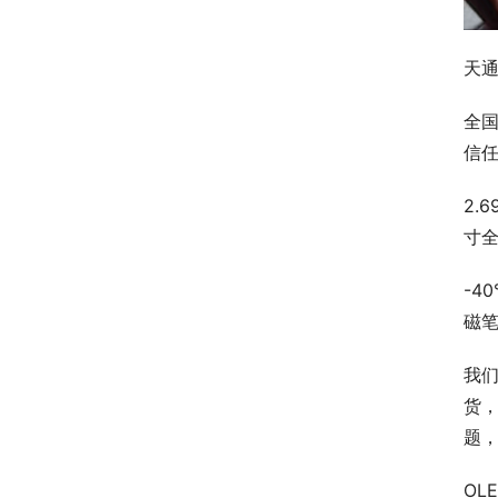
天
全国
信任
2.
寸
-4
磁
我
货
题
OL