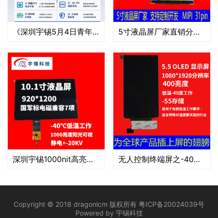
《深圳宇锡5月4日青年节发布热成像领域爆款3.2寸480*640分辨率》
5寸液晶屏厂家直销分辨率0.08625*0.08625
深圳宇锡1000nit高亮，阳光下可视系列之10.1寸EDP接口低温工作屏幕定制
无人控制终端屏之-40℃低温工作5.5寸带触摸总成
Copyright © 2018 dragonlcm 版权所有
粤ICP备20024039号
Powered by
宇锡科技