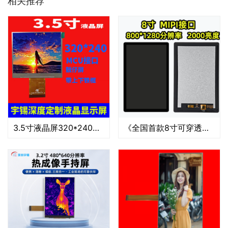
相关推荐
3.5寸液晶屏320*240MCU接口靓仔屏带上下铁框
《全国首款8寸可穿透可过广五认证2000nit屏幕模组深圳宇锡敬献》