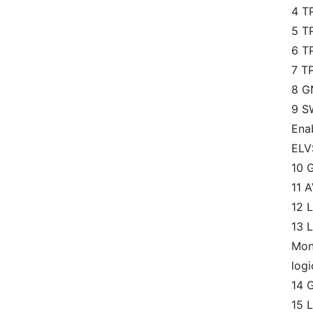
4 TP
5 T
6 T
7 TP
8 G
9 S
Ena
ELV
10 
11 
12 L
13 
Moni
logi
14 
15 