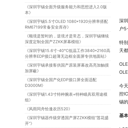
《深圳宇锡全面升级服务能力和思想进入2.0版
本》
深圳
《深圳宇锡5.5寸OLED 1080*1920分辨率搭配
RM67199常备安全库存》
户5
《顺境是暂时的，逆境才是常态，深圳宇锡继续
深度定制全国产ZZKK屏幕模组》
特别
天
《深圳宇锡15.6寸-40℃低温工作3840*2160高
分辨率EDP接口超薄无边框全面屏专供地面站》
OL
《深圳宇锡承接客供国产原装屏幕改高亮加触摸
加屏蔽》
OL
《深圳宇锡全国产化EDP接口屏全面适配
D3000M》
今天
控I
《深圳宇锡1.43寸特种腕表+特种瞄具双用途模
组》
锡的
《风雨同舟恰逢农历520》
基
《深圳宇锡器件级穿透国产屏ZZKK模组“莲花盛
开”》