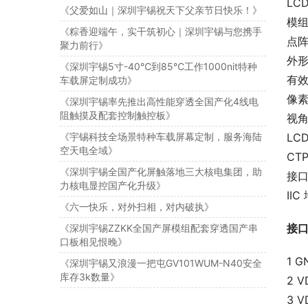
LC
《父爱如山｜深圳宇锡祝天下父亲节日快乐！》
模组尺
《粽香迎端午，实干筑初心｜深圳宇锡与您携手
点阵 
聚力前行》
外形尺
《深圳宇锡5寸-40℃到85℃工作1000nit特种
有效区
车载屏定制成功》
像素 
《深圳宇锡率先推出高性能穿透全国产化4线电
阻触摸及配套控制触控板》
视角
《宇锡科技全场景特种车载屏幕定制，服务海陆
LCD
空天电全域》
CTP
《深圳宇锡全国产化屏触落地三大核电集团，助
接口
力核电显控国产化升级》
IIC
《六一快乐，对外扫相，对内破执》
接
《深圳宇锡ZZKK全国产屏模组配套穿透国产串
口板相见恨晚》
1 G
《深圳宇锡又浪漫一把屯GV101WUM-N40安全
库存3k数量》
2 V
3 V