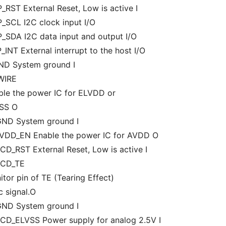
_RST External Reset, Low is active I
P_SCL I2C clock input I/O
P_SDA I2C data input and output I/O
_INT External interrupt to the host I/O
ND System ground I
WIRE
ble the power IC for ELVDD or
SS O
GND System ground I
AVDD_EN Enable the power IC for AVDD O
CD_RST External Reset, Low is active I
LCD_TE
tor pin of TE (Tearing Effect)
c signal.O
GND System ground I
LCD_ELVSS Power supply for analog 2.5V I