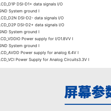
LCD_D1P DSI-D1+ data signals I/O
GND System ground I
LCD_D2N DSI-D2- data signals I/O
LCD_D2P DSI-D2+ data signals I/O
GND System ground I
LCD_VDDIO Power supply for I/O1.8VV I
GND System ground I
LCD_AVDD Power supply for analog 6.4V I
LCD_VCI Power Supply for Analog Circuits3.3V I