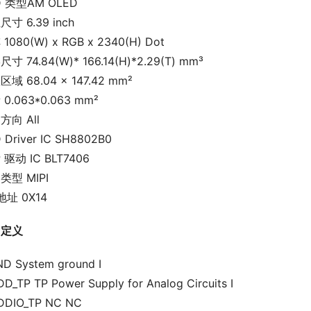
D 类型AM OLED
寸 6.39 inch
1080(W) x RGB x 2340(H) Dot
寸 74.84(W)* 166.14(H)*2.29(T) mm³
域 68.04 × 147.42 mm²
0.063*0.063 mm²
方向 All
 Driver IC SH8802B0
 驱动 IC BLT7406
类型 MIPI
 地址 0X14
口定义
ND System ground I
DD_TP TP Power Supply for Analog Circuits I
DDIO_TP NC NC