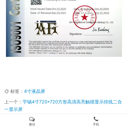
标签：
4寸液晶屏
上一个：
宇锡4寸720*720方形高清高亮触摸显示排线二合
一显示屏
下一个：
宇锡（Yousee）7寸 1200*1920分辨率 MIPI接
口，高端工控7寸显示，颜值担当竖屏
微信
手机